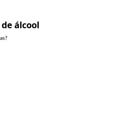
 de álcool
cas?
Envio | Shipping Costs
Contactos
Promoções
Home
›
Mercearia Fina
›
Tostas, snaks & craks
Tostas, snaks & craks
ostas | Bolachinhas Salgadas | Focaccine | Pan Carasau | Grissini | Tostas Longas
SEM STOCK